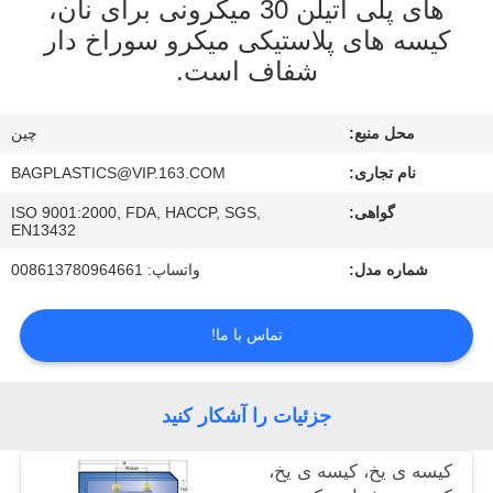
های پلی اتیلن 30 میکرونی برای نان،
کنترل
کیسه های پلاستیکی میکرو سوراخ دار
کیفیت
شفاف است.
با
محل منبع:
چین
ما
نام تجاری:
BAGPLASTICS@VIP.163.COM
تماس
گواهی:
ISO 9001:2000, FDA, HACCP, SGS,
بگیرید
EN13432
شماره مدل:
واتساپ: 008613780964661
درخواست
تماس با ما!
نقل
قول
جزئیات را آشکار کنید
نقشه
کیسه ی یخ، کیسه ی یخ،
سایت