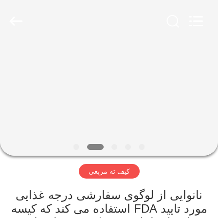
2026
YANTAI
BAGEASE
COMPOSTABLE
BAGS
&
PRODUCTS
CO.,LTD..
صفحه
All
Rights
Reserved.
اصلی
Developed
by
ECER
محصولات
درباره
ما
کیف ته مربعی
تور
کارخانه
نانوایی از لوگوی سفارشی درجه غذایی
مورد تایید FDA استفاده می کند که کیسه