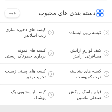
دسته بندی های محبوب
همه
کیسه های ذخیره سازی
کیسه زیپی ایستاده
زیپ اسلایدر
کیف لوازم آرایش
کیسه های نمونه
مسافرتی آرایش
برداری خطرناک زیستی
کیسه های نشاسته
کیسه های پستی زیست
ذرت کمپوست
تخریب پذیر
فیلم ماسک روکش
کیسه لباسشویی پک
صندلی ماشین
پوشاک