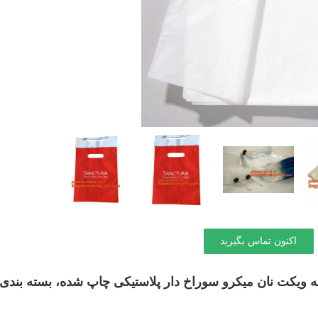
اکنون تماس بگیرید
یچه ای LDPE سفارشی، کیسه ویکت نان میکرو سوراخ دار پلاستیکی چاپ شده، بسته ب