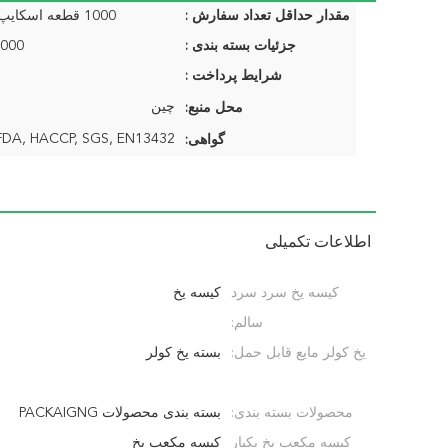
مقدار حداقل تعداد سفارش :
1000 قطعه اسکایپ: mydearneil
جزئیات بسته بندی :
2000 عدد / ک
شرایط پرداخت :
چین
محل منبع:
گواهی:
اطلاعات تکمیلی
کیسه یخ سرد سرد
کیسه یخ
سالم:
یخ کولر مایع قابل حمل:
بسته یخ کولر
محصولات بسته بندی:
بسته بندی محصولات PACKAIGNG
کیسه مکعب یخ یکبار
کیسه مکعب یخ