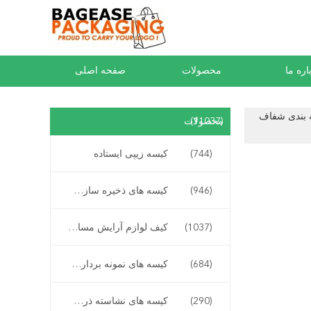
اره ما
محصولات
صفحه اصلی
 بسته بندی شفاف
(11037)
محصولات
(744)
کیسه زیپی ایستاده
(946)
کیسه های ذخیره سازی زیپ اسلایدر
(1037)
کیف لوازم آرایش مسافرتی آرایش
(684)
کیسه های نمونه برداری خطرناک زیستی
(290)
کیسه های نشاسته ذرت کمپوست