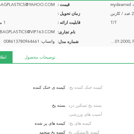
قیمت :
ارتن
زمان تحویل :
T/T
قابلیت ارائه :
1 میلیون در ماه
BAGPLASTICS@VIP.163.COM
نام تجاری:
ISO 9001:2000, FDA, HACCP, SGS, EN13432
واتساپ: 008613780964661
شماره مدل:
توضیحات محصول
اطلا
کیسه خنک کننده یخ:
کیسه ی خنک کننده
بسته یخ تسکین درد
بسته یخ
آسیب های ورزشی:
کیسه های یخ:
کیسه های پر شده
کیسه پلاستیکی یخ
کیسه یخ منجمد