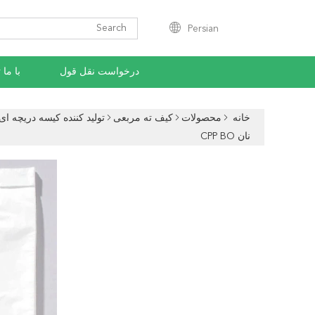
Persian
درخواست نقل قول
با ما
خانه
محصولات
کیف ته مربعی
نان CPP BO