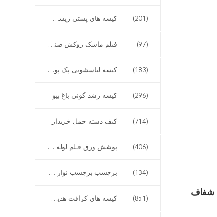
(201)
کیسه های پستی زیست تخریب پذیر
(97)
فیلم ماسک روکش صندلی ماشین
(183)
کیسه لباسشویی پک پوشاک
(296)
کیسه رشد گونی باغ بیو
(714)
کیف دسته حمل خریدار
(406)
پوشش ورق فیلم لوله بسته بندی
(134)
برچسب برچسب نوار باطل
ندی شفاف
(851)
کیسه های کرافت هدیه تعطیلات