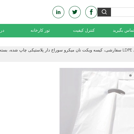
 تماس بگیرید
کنترل کیفیت
تور کارخانه
درب
تولید کننده کیسه دریچه ای LDPE سفارشی، کیسه ویکت نان میکرو سوراخ دار پلاستیکی چاپ شده،