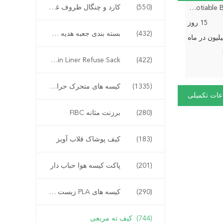
(550)
کارد و چنگال ظروف غذاخوری
Negotiable BAGPLASTICS@YAHOO.COM
15 روز
(432)
بسته بندی جعبه هدیه مواد غذایی
Bio Bin Liner Refuse Sack
(422)
(1335)
کیسه های متحرک حرارتی
عات تکمیلی
(280)
برزنت مثانه FIBC
(183)
کیف پوشاک قلاب آویز
(201)
پاکت کیسه هوا حباب دار
(290)
کیسه های PLA زیست تخریب پذیر
(744)
کیف ته مربعی