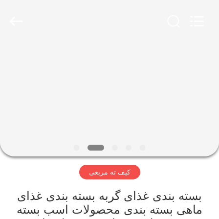
2026
YANTAI
BAGEASE
COMPOSTABLE
BAGS
&
PRODUCTS
CO.,LTD..
صفحه
All
Rights
Reserved.
اصلی
Developed
by
ECER
محصولات
درباره
ما
کیف ته مربعی
تور
کارخانه
بسته بندی غذای گربه بسته بندی غذای
ماهی بسته بندی محصولات اسب بسته