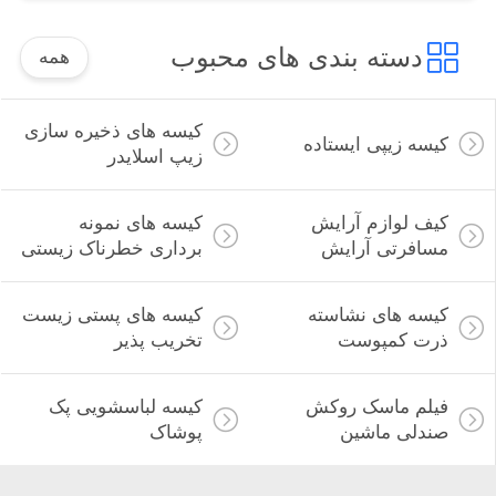
دسته بندی های محبوب
همه
کیسه های ذخیره سازی
کیسه زیپی ایستاده
زیپ اسلایدر
کیف لوازم آرایش
کیسه های نمونه
مسافرتی آرایش
برداری خطرناک زیستی
کیسه های نشاسته
کیسه های پستی زیست
ذرت کمپوست
تخریب پذیر
فیلم ماسک روکش
کیسه لباسشویی پک
صندلی ماشین
پوشاک