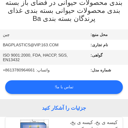
بندی محصولات حیوانی در فضای باز بسته
کنترل
بندی محصولات حیوانی بسته بندی غذای
کیفیت
پرندگان بسته بندی Ba
با
محل منبع:
چین
ما
نام تجاری:
BAGPLASTICS@VIP.163.COM
تماس
گواهی:
ISO 9001:2000, FDA, HACCP, SGS,
بگیرید
EN13432
شماره مدل:
واتساپ: 8613780964661+
درخواست
تماس با ما!
نقل
قول
جزئیات را آشکار کنید
نقشه
کیسه ی یخ، کیسه ی یخ،
سایت