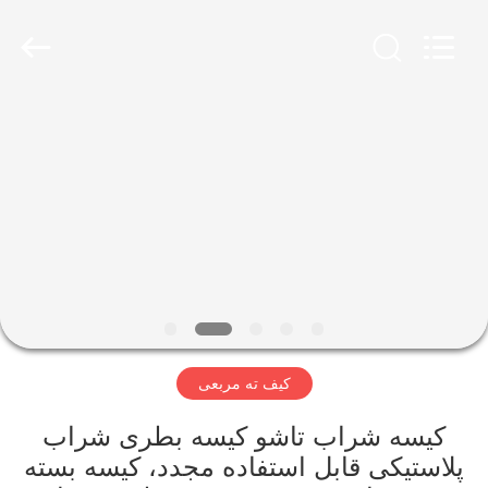
2026
YANTAI
BAGEASE
COMPOSTABLE
BAGS
&
PRODUCTS
CO.,LTD..
صفحه
All
Rights
Reserved.
اصلی
Developed
by
ECER
محصولات
درباره
ما
کیف ته مربعی
تور
کارخانه
کیسه شراب تاشو کیسه بطری شراب
پلاستیکی قابل استفاده مجدد، کیسه بسته