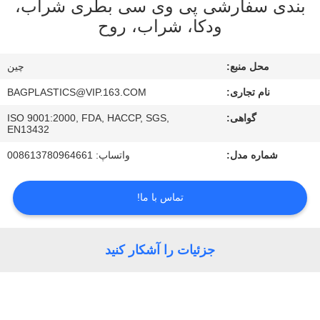
بندی سفارشی پی وی سی بطری شراب،
کنترل
ودکا، شراب، روح
کیفیت
محل منبع:
چین
با
نام تجاری:
BAGPLASTICS@VIP.163.COM
ما
گواهی:
ISO 9001:2000, FDA, HACCP, SGS,
تماس
EN13432
بگیرید
شماره مدل:
واتساپ: 008613780964661
درخواست
تماس با ما!
نقل
قول
جزئیات را آشکار کنید
نقشه
سایت