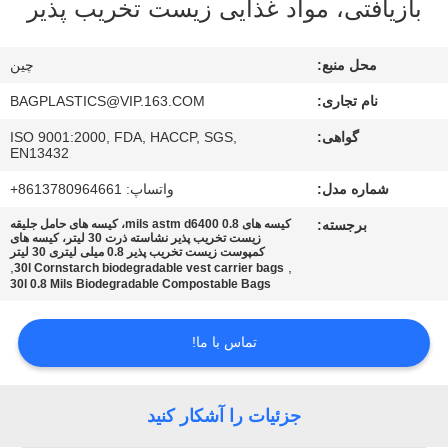
بازیافتی، مواد غذایی زیست تخریب پذیر
کنترل
کیفیت
محل منبع:
چین
نام تجاری:
BAGPLASTICS@VIP.163.COM
با
گواهی:
ISO 9001:2000, FDA, HACCP, SGS,
ما
EN13432
تماس
شماره مدل:
واتساپ: 8613780964661+
بگیرید
برجسته:
کیسه های 0.8 mils astm d6400، کیسه های حامل جلیقه
زیست تخریب پذیر نشاسته ذرت 30 لیتر، کیسه های
کمپوست زیست تخریب پذیر 0.8 میلی لیتری 30 لیتر
,
,
30l Cornstarch biodegradable vest carrier bags
درخواست
30l 0.8 Mils Biodegradable Compostable Bags
نقل
قول
تماس با ما!
نقشه
جزئیات را آشکار کنید
سایت