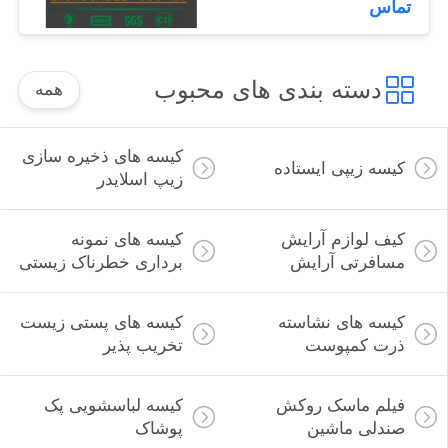
تماس
های یکبار مصرف، کیسه
ها
دسته بندی های محبوب
همه
کیسه های ذخیره سازی
کیسه زیپی ایستاده
زیپ اسلایدر
کیف لوازم آرایش
کیسه های نمونه
مسافرتی آرایش
برداری خطرناک زیستی
کیسه های نشاسته
کیسه های پستی زیست
ذرت کمپوست
تخریب پذیر
فیلم ماسک روکش
کیسه لباسشویی پک
صندلی ماشین
پوشاک